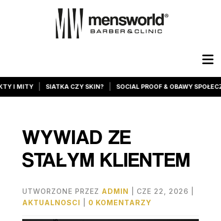
|
|
SIATKA CZY SKIN?
SOCIAL PROOF & OBAWY SPOŁECZNE
DARM
WYWIAD ZE
STAŁYM KLIENTEM
UTWORZONE PRZEZ
ADMIN
|
CZE 22, 2026
|
AKTUALNOSCI
|
0 KOMENTARZY