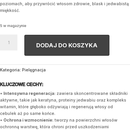
poziomach, aby przywrócić włosom zdrowie, blask i jedwabistą
miękkość.
5 w magazynie
ilość
ACTIV
DODAJ DO KOSZYKA
-
Hair
serum
Kategoria:
Pielęgnacja
KLUCZOWE CECHY:
•
Intensywna regeneracja:
zawiera skoncentrowane składniki
aktywne, takie jak keratyna, proteiny jedwabiu oraz kompleks
witamin, które głęboko odżywiają i regenerują włosy od
cebulek aż po same końce.
•
Ochrona i wzmocnienie:
tworzy na powierzchni włosów
ochronną warstwę, która chroni przed uszkodzeniami