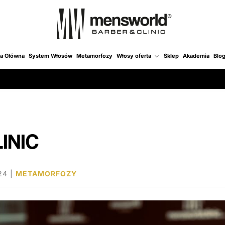
na Główna
System Włosów
Metamorfozy
Włosy oferta
Sklep
Akademia
Blo
INIC
24
|
METAMORFOZY