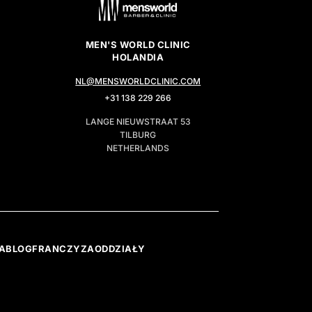
MEN'S WORLD CLINIC
HOLANDIA
NL@MENSWORLDCLINIC.COM
+31 138 229 266
LANGE NIEUWSTRAAT 53
TILBURG
NETHERLANDS
A
BLOG
FRANCZYZA
ODDZIAŁY