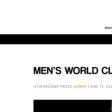
Stro
MEN’S WORLD CL
UTWORZONE PRZEZ
ADMIN
|
KWI 11, 20