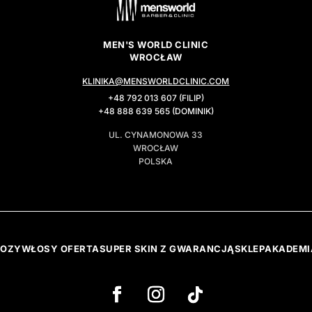
MEN'S WORLD CLINIC
WROCŁAW
KLINIKA@MENSWORLDCLINIC.COM
+48 792 013 607 (FILIP)
+48 888 639 565 (DOMINIK)
UL. CYNAMONOWA 33
WROCŁAW
POLSKA
FOZY
WŁOSY OFERTA
SUPER SKIN Z GWARANCJĄ
SKLEP
AKADEMI