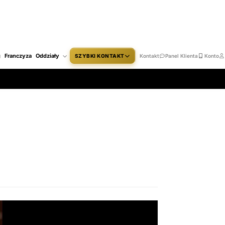
g
Franczyza
Oddziały
SZYBKI KONTAKT
Kontakt
Panel Klienta
Konto